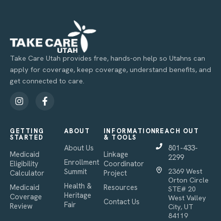
Take Care Utah provides free, hands-on help so Utahns can
apply for coverage, keep coverage, understand benefits, and
get connected to care.
GETTING
ABOUT
INFORMATION
REACH OUT
STARTED
& TOOLS
About Us
801-433-
Medicaid
Linkage
2299
Enrollment
Eligibility
Coordinator
Summit
2369 West
Calculator
Project
Orton Circle
Health &
Medicaid
Resources
STE# 20
Heritage
Coverage
West Valley
Contact Us
Fair
Review
City, UT
84119