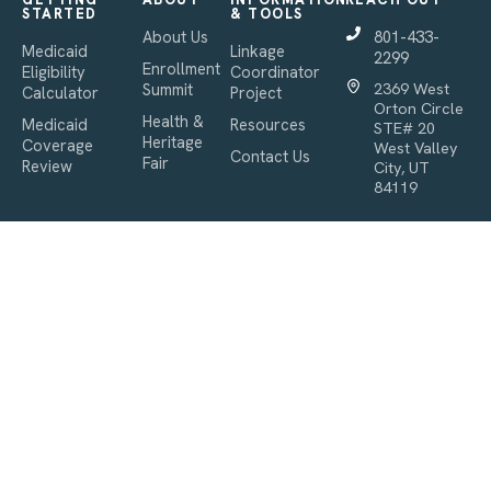
STARTED
& TOOLS
About Us
801-433-
Medicaid
Linkage
2299
Enrollment
Eligibility
Coordinator
Summit
2369 West
Calculator
Project
Orton Circle
Health &
Medicaid
Resources
STE# 20
Heritage
Coverage
West Valley
Contact Us
Fair
Review
City, UT
84119